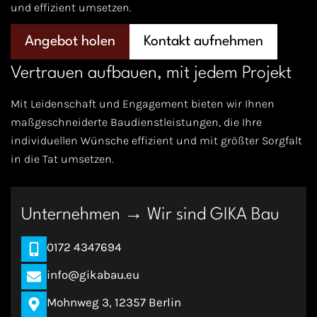
und effizient umsetzen.
Know-how für
Angebot holen
Kontakt aufnehmen
Bodenaushub
Erdaushub
Vertrauen aufbauen, mit jedem Projekt
Erdarbeiten
Mit Leidenschaft und Engagement bieten wir Ihnen
maßgeschneiderte Baudienstleistungen, die Ihre
Wiederverwertung oder Entsorgung des Bodens
individuellen Wünsche effizient und mit größter Sorgfalt
Verdichtung
in die Tat umsetzen.
Einbau tragfähiger Schotterlagen oder
unbelasteter Böden
Unternehmen → Wir sind GIKA Bau
Rückbau und Entkernung von
0172 4347694
Immobilien in Berlin
info@gikabau.eu
Wir bieten
hochwertige Lösungen
für
Entkernung
Mohnweg 3, 12357 Berlin
und Rückbau im Raum Berlin. Bei einer Entkernung